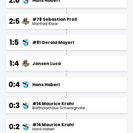
2:6
Hans Haberl
#78 Sebastian Proll
2:5
Manfred Klaar
1:5
#81 Gerald Mayerl
1:4
Jansen Luca
0:4
Hans Haberl
#14 Maurice Krahl
0:3
Bartholomäus Schwaighofer
#14 Maurice Krahl
0:2
Hans Haberl