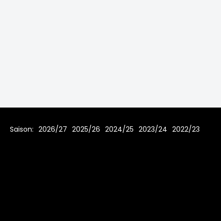
Saison:
2026/27
2025/26
2024/25
2023/24
2022/23
2021/22
2019/20
2018/19
2017/18
2016/17
2015/16
2014/15
2013/14
2012/13
2011/12
2010/11
2009/10
2008/09
2007/08
Home
Regeln
Impressum
Datenschutz
© 2006 - 2026 www.toms-hockey-league.de Alle Rechte