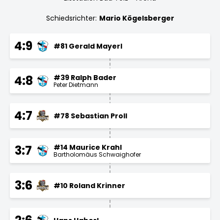
Schiedsrichter:
Mario Kögelsberger
4:9
#81 Gerald Mayerl
#39 Ralph Bader
4:8
Peter Dietmann
4:7
#78 Sebastian Proll
#14 Maurice Krahl
3:7
Bartholomäus Schwaighofer
3:6
#10 Roland Krinner