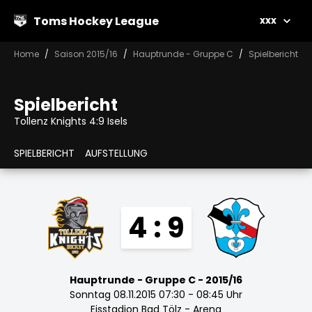
Toms Hockey League
xxx
Home
Saison 2015/16
Hauptrunde - Gruppe C
Spielbericht
Spielbericht
Tollenz Knights 4:9 Isels
SPIELBERICHT
AUFSTELLUNG
4 : 9
Hauptrunde - Gruppe C - 2015/16
Sonntag 08.11.2015 07:30 - 08:45 Uhr
Eisstadion Bad Tölz - Arena