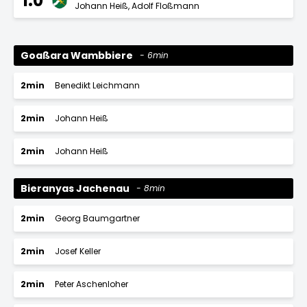
1:0
Johann Heiß
Adolf Floßmann
Goaßara Wambbiere
6min
2min
Benedikt Leichmann
2min
Johann Heiß
2min
Johann Heiß
Bieranyas Jachenau
8min
2min
Georg Baumgartner
2min
Josef Keller
2min
Peter Aschenloher