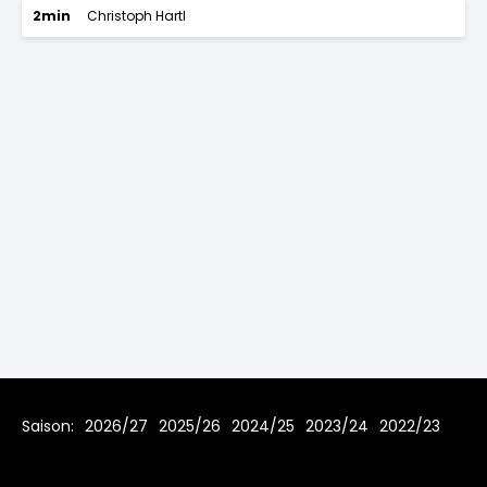
2min
Christoph Hartl
Saison:
2026/27
2025/26
2024/25
2023/24
2022/23
2021/22
2019/20
2018/19
2017/18
2016/17
2015/16
2014/15
2013/14
2012/13
2011/12
2010/11