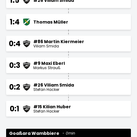
1:5
#26 Viliam Smida
1:4
Thomas Müller
#86 Martin Kiermeier
0:4
Viliam Smida
#9 Maxi Eberl
0:3
Markus Strauß
#26 Viliam Smida
0:2
Stefan Hacker
#15 Kilian Huber
0:1
Stefan Hacker
Goaßara Wambbiere
0min