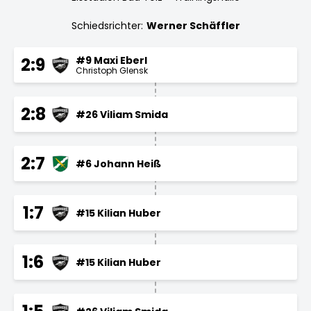
Schiedsrichter:
Werner Schäffler
#9 Maxi Eberl
2:9
Christoph Glensk
2:8
#26 Viliam Smida
2:7
#6 Johann Heiß
1:7
#15 Kilian Huber
1:6
#15 Kilian Huber