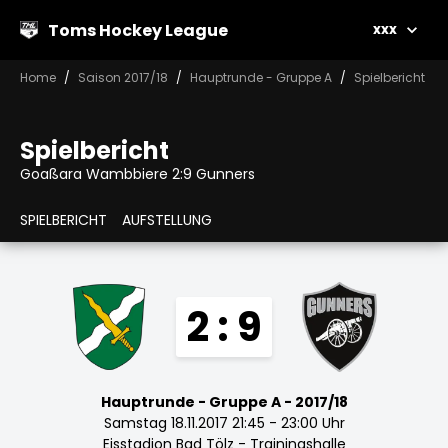
Toms Hockey League
xxx
Home
Saison 2017/18
Hauptrunde - Gruppe A
Spielbericht
Spielbericht
Goaßara Wambbiere 2:9 Gunners
SPIELBERICHT
AUFSTELLUNG
2 : 9
Hauptrunde - Gruppe A - 2017/18
Samstag 18.11.2017 21:45 - 23:00 Uhr
Eisstadion Bad Tölz - Trainingshalle