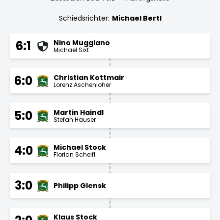
Schiedsrichter:
Michael Bertl
Nino Muggiano
6:1
Michael Sixt
Christian Kottmair
6:0
Lorenz Aschenloher
Martin Haindl
5:0
Stefan Hauser
Michael Stock
4:0
Florian Scheifl
3:0
Philipp Glensk
Klaus Stock