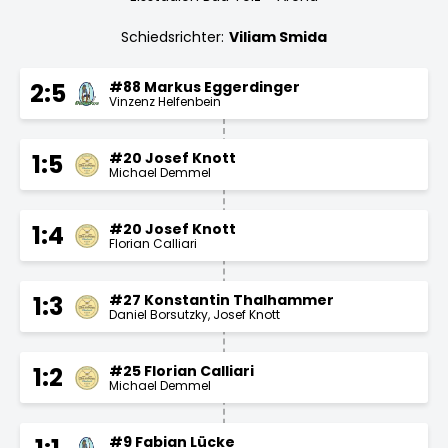
Schiedsrichter:
Viliam Smida
#88 Markus Eggerdinger
2:5
Vinzenz Helfenbein
#20 Josef Knott
1:5
Michael Demmel
#20 Josef Knott
1:4
Florian Calliari
#27 Konstantin Thalhammer
1:3
Daniel Borsutzky
Josef Knott
#25 Florian Calliari
1:2
Michael Demmel
#9 Fabian Lücke