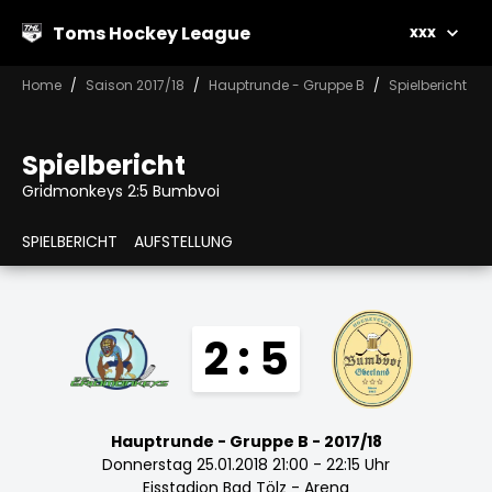
Toms Hockey League
xxx
Home
Saison 2017/18
Hauptrunde - Gruppe B
Spielbericht
Spielbericht
Gridmonkeys 2:5 Bumbvoi
SPIELBERICHT
AUFSTELLUNG
2 : 5
Hauptrunde - Gruppe B - 2017/18
Donnerstag 25.01.2018 21:00 - 22:15 Uhr
Eisstadion Bad Tölz - Arena