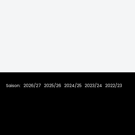
Saison:
2026/27
2025/26
2024/25
2023/24
2022/23
2021/22
2019/20
2018/19
2017/18
2016/17
2015/16
2014/15
2013/14
2012/13
2011/12
2010/11
2009/10
2008/09
2007/08
Home
Regeln
Impressum
Datenschutz