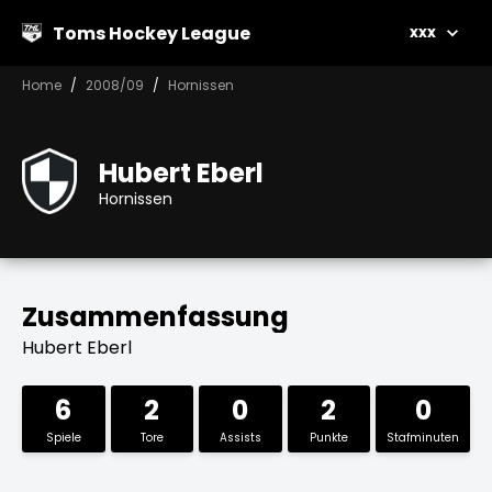
Toms Hockey League
xxx
Home
2008/09
Hornissen
Hubert Eberl
Hornissen
Zusammenfassung
Hubert Eberl
6
2
0
2
0
Spiele
Tore
Assists
Punkte
Stafminuten