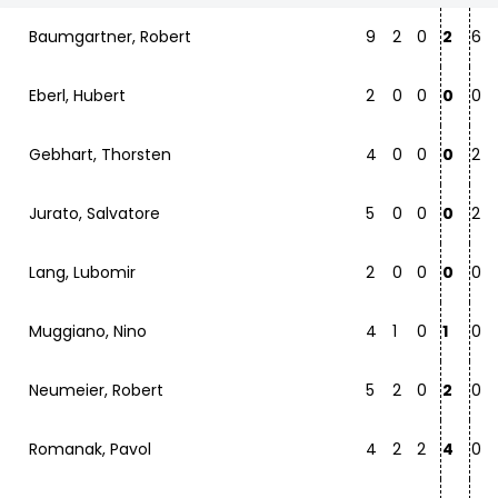
Baumgartner, Robert
9
2
0
2
6
Eberl, Hubert
2
0
0
0
0
Gebhart, Thorsten
4
0
0
0
2
Jurato, Salvatore
5
0
0
0
2
Lang, Lubomir
2
0
0
0
0
Muggiano, Nino
4
1
0
1
0
Neumeier, Robert
5
2
0
2
0
Romanak, Pavol
4
2
2
4
0