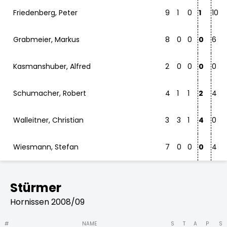
Friedenberg, Peter
9
1
0
1
10
Grabmeier, Markus
8
0
0
0
6
Kasmanshuber, Alfred
2
0
0
0
0
Schumacher, Robert
4
1
1
2
4
Walleitner, Christian
3
3
1
4
0
Wiesmann, Stefan
7
0
0
0
4
Stürmer
Hornissen 2008/09
#
NAME
S
T
A
P
S