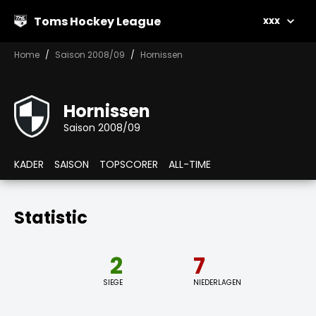
Toms Hockey League
xxx
Home
Saison 2008/09
Hornissen
Hornissen
Saison 2008/09
KADER
SAISON
TOPSCORER
ALL-TIME
Statistic
2
7
SIEGE
NIEDERLAGEN