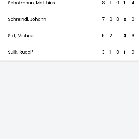
Schöfmann, Matthias
8
1
0
1
4
Schreindl, Johann
7
0
0
0
0
Sixt, Michael
5
2
1
3
6
Sulik, Rudolf
3
1
0
1
0