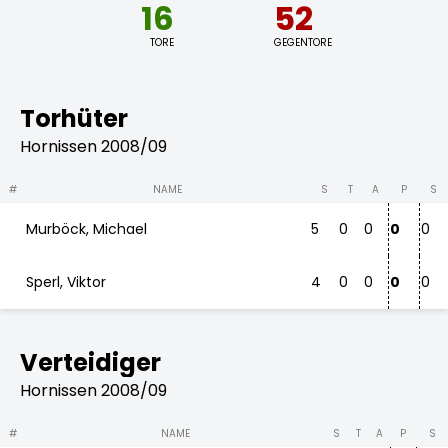
16
52
TORE
GEGENTORE
Torhüter
Hornissen 2008/09
#
NAME
S
T
A
P
S
Murböck, Michael
5
0
0
0
0
Sperl, Viktor
4
0
0
0
0
Verteidiger
Hornissen 2008/09
#
NAME
S
T
A
P
S