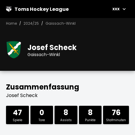
Toms Hockey League
xxx
Home
2024/25
Gaissach-Winkl
Josef Scheck
Gaissach-Winkl
Zusammenfassung
Josef Scheck
47
0
8
8
76
Spiele
Tore
Assists
Punkte
Stafminuten