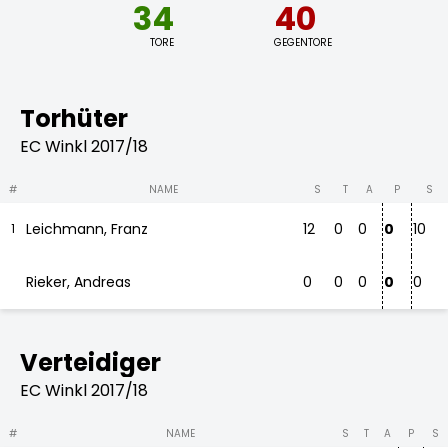
34
40
TORE
GEGENTORE
Torhüter
EC Winkl 2017/18
#
NAME
S
T
A
P
S
Leichmann, Franz
12
0
0
0
10
1
Rieker, Andreas
0
0
0
0
0
Verteidiger
EC Winkl 2017/18
#
NAME
S
T
A
P
S