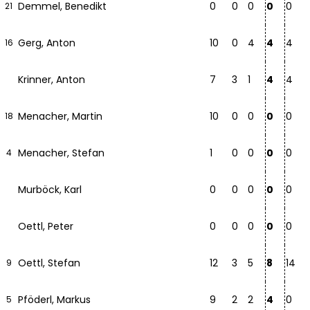
Demmel, Benedikt
0
0
0
0
0
21
Gerg, Anton
10
0
4
4
4
16
Krinner, Anton
7
3
1
4
4
Menacher, Martin
10
0
0
0
0
18
Menacher, Stefan
1
0
0
0
0
4
Murböck, Karl
0
0
0
0
0
Oettl, Peter
0
0
0
0
0
Oettl, Stefan
12
3
5
8
14
9
Pföderl, Markus
9
2
2
4
0
5