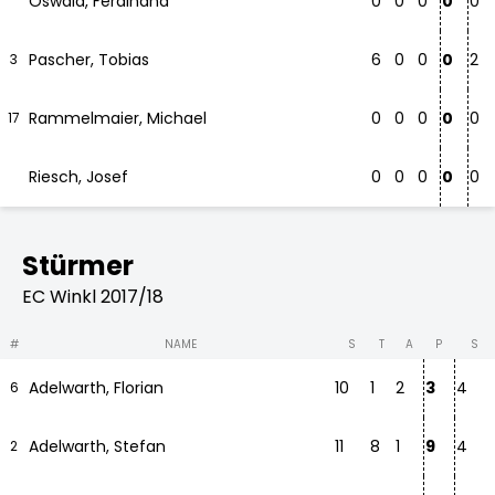
Oswald, Ferdinand
0
0
0
0
0
Pascher, Tobias
6
0
0
0
2
3
Rammelmaier, Michael
0
0
0
0
0
17
Riesch, Josef
0
0
0
0
0
Stürmer
EC Winkl 2017/18
#
NAME
S
T
A
P
S
Adelwarth, Florian
10
1
2
3
4
6
Adelwarth, Stefan
11
8
1
9
4
2