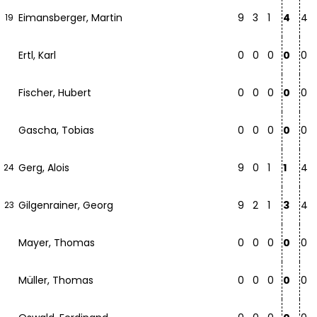
Eimansberger, Martin
9
3
1
4
4
19
Ertl, Karl
0
0
0
0
0
Fischer, Hubert
0
0
0
0
0
Gascha, Tobias
0
0
0
0
0
Gerg, Alois
9
0
1
1
4
24
Gilgenrainer, Georg
9
2
1
3
4
23
Mayer, Thomas
0
0
0
0
0
Müller, Thomas
0
0
0
0
0