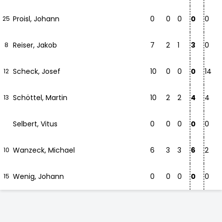
Proisl, Johann
0
0
0
0
0
25
Reiser, Jakob
7
2
1
3
0
8
Scheck, Josef
10
0
0
0
14
12
Schöttel, Martin
10
2
2
4
4
13
Selbert, Vitus
0
0
0
0
0
Wanzeck, Michael
6
3
3
6
2
10
Wenig, Johann
0
0
0
0
0
15