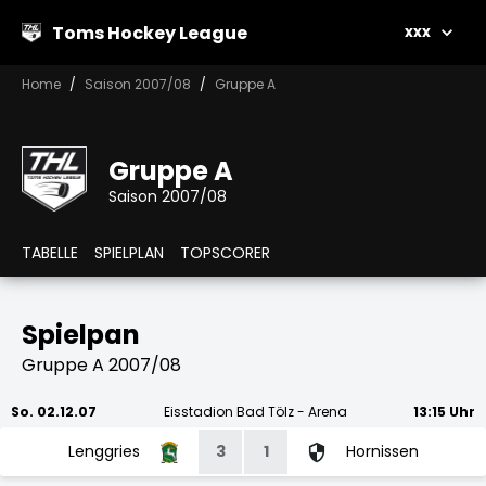
Toms Hockey League
xxx
Home
Saison 2007/08
Gruppe A
Gruppe A
Saison 2007/08
TABELLE
SPIELPLAN
TOPSCORER
Spielpan
Gruppe A 2007/08
So. 02.12.07
Eisstadion Bad Tölz - Arena
13:15 Uhr
Lenggries
3
1
Hornissen