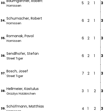
Baumgartner, Robert
5
2
1
3
33.
Hornissen
Schumacher, Robert
6
2
1
3
34.
Hornissen
Romanak, Pavol
6
2
1
3
35.
Hornissen
Sendlhofer, Stefan
6
2
1
3
36.
Street Tiger
Bosch, Josef
7
2
1
3
37.
Street Tiger
Hellmeier, Kastulus
3
1
2
3
38.
Grizzlys Holzkirchen
Schöfmann, Matthias
4
1
2
3
39.