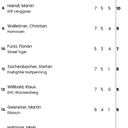
Haindl, Martin
7
5
5
10
8.
EHF Lenggries
Walleitner, Christian
7
5
4
9
9.
Hornissen
Fürst, Florian
5
3
4
7
10.
Street Tiger
Zachenbacher, Stefan
7
5
1
6
11.
Firefighter Hartpenning
Willibald, Klaus
7
5
0
5
12.
EHC Wackersberg
Geisreiter, Martin
6
4
1
5
13.
Ellbach
Haltmair, Minki