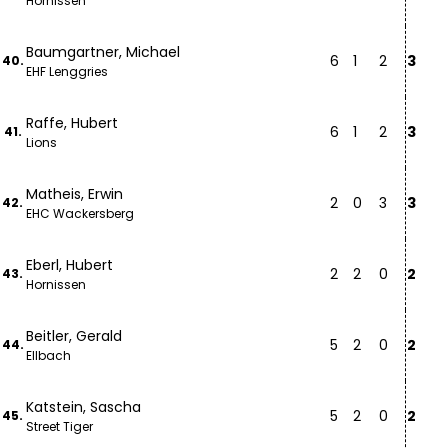
Hornissen
Baumgartner, Michael
6
1
2
3
40.
EHF Lenggries
Raffe, Hubert
6
1
2
3
41.
Lions
Matheis, Erwin
2
0
3
3
42.
EHC Wackersberg
Eberl, Hubert
2
2
0
2
43.
Hornissen
Beitler, Gerald
5
2
0
2
44.
Ellbach
Katstein, Sascha
5
2
0
2
45.
Street Tiger