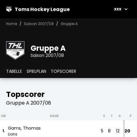
Toms Hockey League
xxx
Home
Saison 2007/08
Gruppe A
Gruppe A
Saison 2007/08
TABELLE
SPIELPLAN
TOPSCORER
Topscorer
Gruppe A 2007/08
NR.
NAME
S
T
A
P
Gams, Thomas
5
8
12
20
1.
Lions