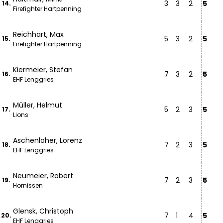
3
3
2
5
14.
Firefighter Hartpenning
Reichhart, Max
5
3
2
5
15.
Firefighter Hartpenning
Kiermeier, Stefan
7
3
2
5
16.
EHF Lenggries
Müller, Helmut
5
2
3
5
17.
Lions
Aschenloher, Lorenz
7
2
3
5
18.
EHF Lenggries
Neumeier, Robert
7
2
3
5
19.
Hornissen
Glensk, Christoph
7
1
4
5
20.
EHF Lenggries