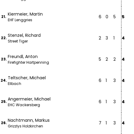
Kiermeier, Martin
6
0
5
5
21.
EHF Lenggries
Stenzel, Richard
2
3
1
4
22.
Street Tiger
Freundl, Anton
5
2
2
4
23.
Firefighter Hartpenning
Teltscher, Michael
6
1
3
4
24.
Ellbach
Angermeier, Michael
6
1
3
4
25.
EHC Wackersberg
Nachtmann, Markus
7
1
3
4
26.
Grizzlys Holzkirchen