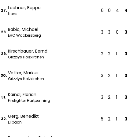
Lachner, Beppo
6
0
4
4
27.
Lions
Babic, Michael
3
3
0
3
28.
EHC Wackersberg
Kirschbauer, Bernd
2
2
1
3
29.
Grizzlys Holzkirchen
Vetter, Markus
3
2
1
3
30.
Grizzlys Holzkirchen
Kaindl, Florian
3
2
1
3
31.
Firefighter Hartpenning
Gerg, Benedikt
5
2
1
3
32.
Ellbach