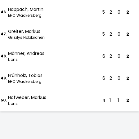
Happach, Martin
5
2
0
2
46.
EHC Wackersberg
Greiter, Markus
5
2
0
2
47.
Grizzlys Holzkirchen
Männer, Andreas
6
2
0
2
48.
Lions
Frühholz, Tobias
6
2
0
2
49.
EHC Wackersberg
Hofweber, Markus
4
1
1
2
50.
Lions