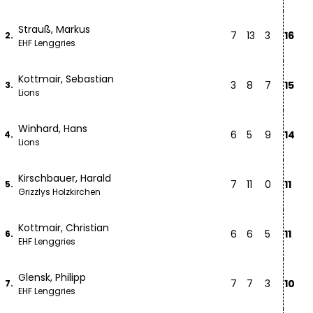
Strauß, Markus
7
13
3
16
2.
EHF Lenggries
Kottmair, Sebastian
3
8
7
15
3.
Lions
Winhard, Hans
6
5
9
14
4.
Lions
Kirschbauer, Harald
7
11
0
11
5.
Grizzlys Holzkirchen
Kottmair, Christian
6
6
5
11
6.
EHF Lenggries
Glensk, Philipp
7
7
3
10
7.
EHF Lenggries