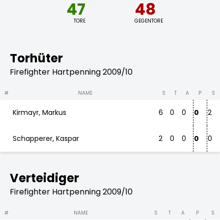
47
48
TORE
GEGENTORE
Torhüter
Firefighter Hartpenning 2009/10
#
NAME
S
T
A
P
S
Kirmayr, Markus
6
0
0
0
2
Schapperer, Kaspar
2
0
0
0
0
Verteidiger
Firefighter Hartpenning 2009/10
#
NAME
S
T
A
P
S