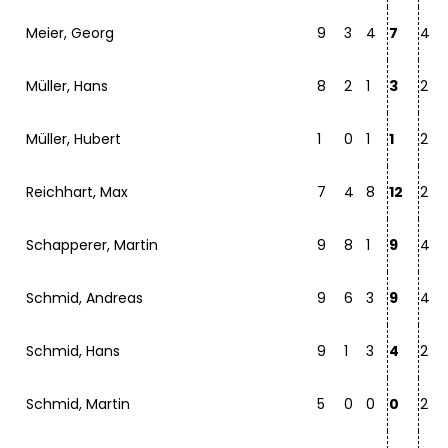
Meier, Georg
9
3
4
7
4
Müller, Hans
8
2
1
3
2
Müller, Hubert
1
0
1
1
2
Reichhart, Max
7
4
8
12
2
Schapperer, Martin
9
8
1
9
4
Schmid, Andreas
9
6
3
9
4
Schmid, Hans
9
1
3
4
2
Schmid, Martin
5
0
0
0
2