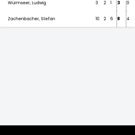
Würmseer, Ludwig
3
2
1
3
0
Zachenbacher, Stefan
10
2
6
8
4