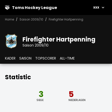
Toms Hockey League
xxx
Home
Saison 2009/10
Firefighter Hartpenning
Firefighter Hartpenning
Saison 2009/10
KADER
SAISON
TOPSCORER
ALL-TIME
Statistic
3
5
SIEGE
NIEDERLAGEN