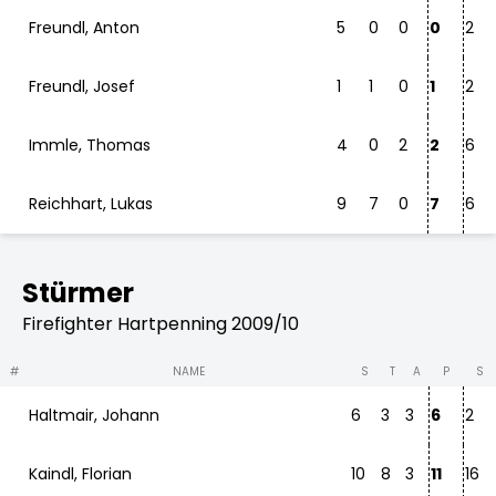
Freundl, Anton
5
0
0
0
2
Freundl, Josef
1
1
0
1
2
Immle, Thomas
4
0
2
2
6
Reichhart, Lukas
9
7
0
7
6
Stürmer
Firefighter Hartpenning 2009/10
#
NAME
S
T
A
P
S
Haltmair, Johann
6
3
3
6
2
Kaindl, Florian
10
8
3
11
16