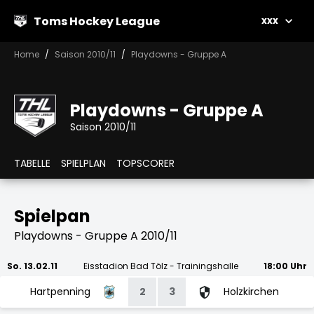
Toms Hockey League
xxx
Home
Saison 2010/11
Playdowns - Gruppe A
Playdowns - Gruppe A
Saison 2010/11
TABELLE
SPIELPLAN
TOPSCORER
Spielpan
Playdowns - Gruppe A 2010/11
So. 13.02.11
Eisstadion Bad Tölz - Trainingshalle
18:00 Uhr
Hartpenning
2
3
Holzkirchen