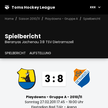
Toms Hockey League
xxx
Home
Saison 2010/11
Playdowns - Gruppe A
Spielbericht
Spielbericht
Bieranyas Jachenau 3:8 TSV Dietramszell
SPIELBERICHT
AUFSTELLUNG
3 : 8
Playdowns - Gruppe A - 2010/11
Sonntag 27.02.2011 17:45 - 19:00 Uhr
Eisstadion Bad Tölz - Arena