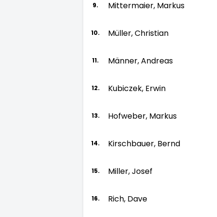
Mittermaier, Markus
9.
Müller, Christian
10.
Männer, Andreas
11.
Kubiczek, Erwin
12.
Hofweber, Markus
13.
Kirschbauer, Bernd
14.
Miller, Josef
15.
Rich, Dave
16.