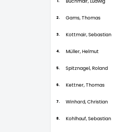
Buchmair, Ludwig
1.
Gams, Thomas
2.
Kottmair, Sebastian
3.
Müller, Helmut
4.
Spitznagel, Roland
5.
Kettner, Thomas
6.
Winhard, Christian
7.
Kohlhauf, Sebastian
8.