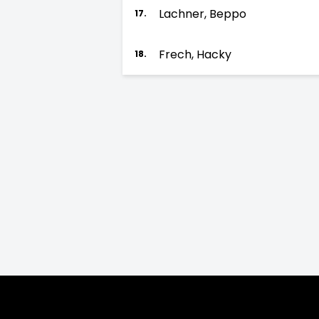
Lachner, Beppo
17.
Frech, Hacky
18.
Saison:
2026/27
2025/26
2024/25
2