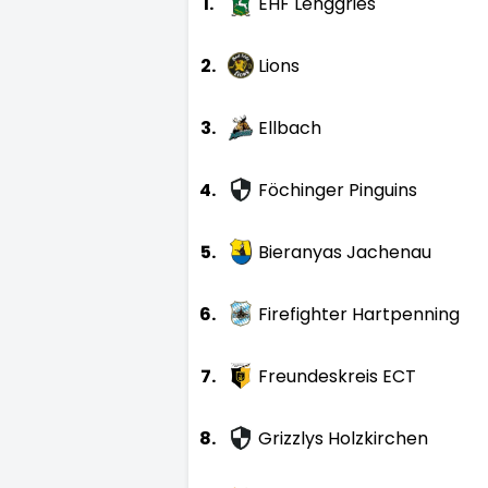
1.
EHF Lenggries
2.
Lions
3.
Ellbach
4.
Föchinger Pinguins
5.
Bieranyas Jachenau
6.
Firefighter Hartpenning
7.
Freundeskreis ECT
8.
Grizzlys Holzkirchen