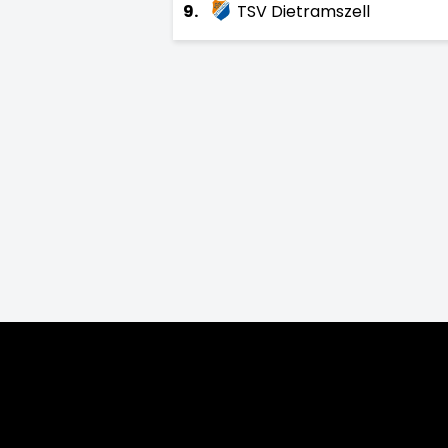
9.
TSV Dietramszell
Saison:
2026/27
2025/26
2024/25
2
2010/11
2009/10
2008/09
200