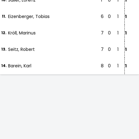
Sailer, Lorenz
1
0
1
1
Eizenberger, Tobias
6
0
1
1
11.
Kröll, Marinus
7
0
1
1
12.
Seitz, Robert
7
0
1
1
13.
Barein, Karl
8
0
1
1
14.