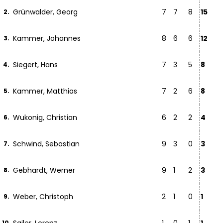
Grünwalder, Georg
7
7
8
15
2.
Kammer, Johannes
8
6
6
12
3.
Siegert, Hans
7
3
5
8
4.
Kammer, Matthias
7
2
6
8
5.
Wukonig, Christian
6
2
2
4
6.
Schwind, Sebastian
9
3
0
3
7.
Gebhardt, Werner
9
1
2
3
8.
Weber, Christoph
2
1
0
1
9.
10.