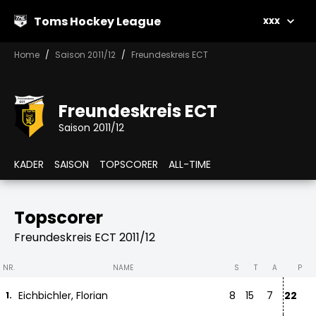
Toms Hockey League
xxx
Home
Saison 2011/12
Freundeskreis ECT
Freundeskreis ECT
Saison 2011/12
KADER
SAISON
TOPSCORER
ALL-TIME
Topscorer
Freundeskreis ECT 2011/12
NR.
NAME
S
T
A
P
Eichbichler, Florian
8
15
7
22
1.