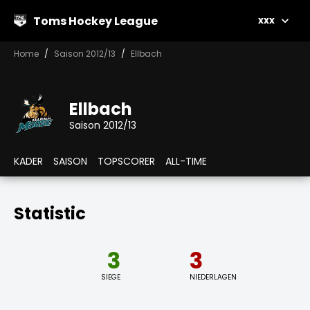
Toms Hockey League
xxx
Home
Saison 2012/13
Ellbach
Ellbach
Saison 2012/13
KADER
SAISON
TOPSCORER
ALL-TIME
Statistic
3
3
SIEGE
NIEDERLAGEN