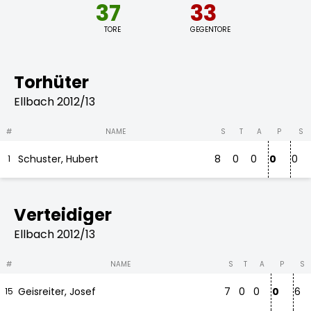
37
33
TORE
GEGENTORE
Torhüter
Ellbach 2012/13
#
NAME
S
T
A
P
S
Schuster, Hubert
8
0
0
0
0
1
Verteidiger
Ellbach 2012/13
#
NAME
S
T
A
P
S
Geisreiter, Josef
7
0
0
0
6
15