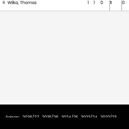
Wilka, Thomas
1
1
0
1
0
9
Saison:
2026/27
2025/26
2024/25
2023/24
2022/23
2021/22
2019/20
2018/19
2017/18
2016/17