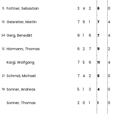
Fottner, Sebastian
3
4
2
6
0
5
Geisreiter, Martin
7
6
1
7
4
13
Gerg, Benedikt
9
1
6
7
4
24
Hörmann, Thomas
6
2
7
9
2
12
Kargl, Wolfgang
7
5
6
11
4
Schmid, Michael
7
4
2
6
0
21
Sonner, Andreas
5
1
3
4
0
19
Sonner, Thomas
2
0
1
1
0