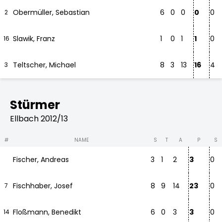
Obermüller, Sebastian
6
0
0
0
0
2
Slawik, Franz
1
0
1
1
0
16
Teltscher, Michael
8
3
13
16
4
3
Stürmer
Ellbach 2012/13
#
NAME
S
T
A
P
S
Fischer, Andreas
3
1
2
3
0
Fischhaber, Josef
8
9
14
23
0
7
Floßmann, Benedikt
6
0
3
3
0
14