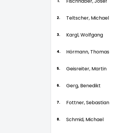
Fischhaber, Josef
1.
Teltscher, Michael
2.
Kargl, Wolfgang
3.
Hörmann, Thomas
4.
Geisreiter, Martin
5.
Gerg, Benedikt
6.
Fottner, Sebastian
7.
Schmid, Michael
8.