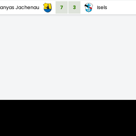
ranyas Jachenau
7
3
Isels
023/24
2022/23
2021/22
2019/20
2018/19
2017/18
2016/17
201
7/08