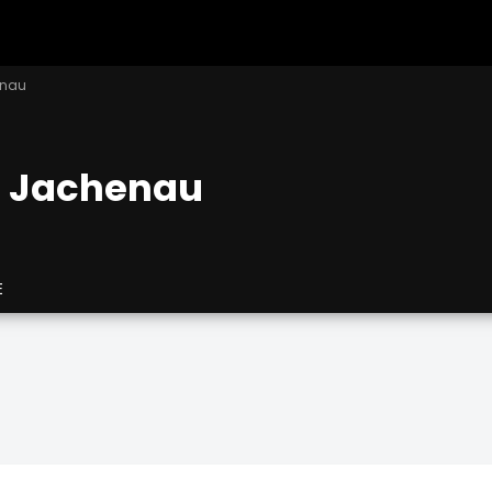
enau
s Jachenau
E