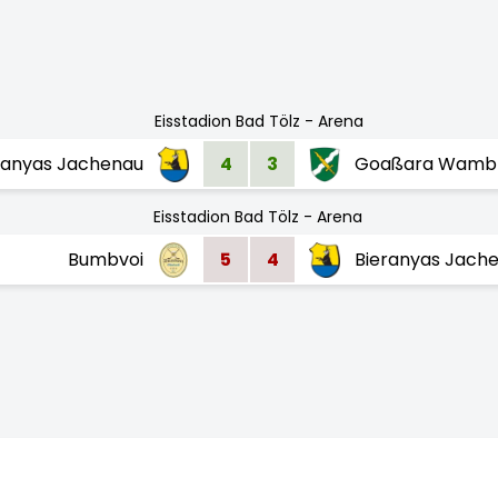
Eisstadion Bad Tölz - Arena
ranyas Jachenau
4
3
Goaßara Wamb
Eisstadion Bad Tölz - Arena
Bumbvoi
5
4
Bieranyas Jach