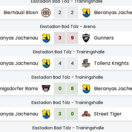
Eisstadion Bad Tölz - Trainingshalle
Bierhäusl Blosn
2
2
Bieranyas Jach
Eisstadion Bad Tölz - Arena
ranyas Jachenau
3
9
Gunners
Eisstadion Bad Tölz - Trainingshalle
ranyas Jachenau
4
4
Tollenz Knights
Eisstadion Bad Tölz - Trainingshalle
nigsdorfer Rams
0
8
Bieranyas Jach
Eisstadion Bad Tölz - Trainingshalle
ranyas Jachenau
3
0
Street Tiger
Eisstadion Bad Tölz - Trainingshalle