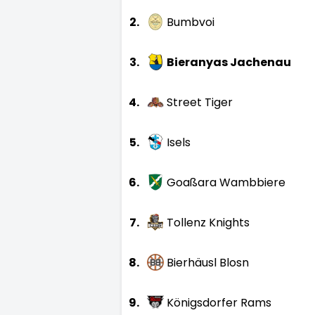
2.
Bumbvoi
3.
Bieranyas Jachenau
4.
Street Tiger
5.
Isels
6.
Goaßara Wambbiere
7.
Tollenz Knights
8.
Bierhäusl Blosn
9.
Königsdorfer Rams