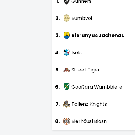
1.
Gunners
2.
Bumbvoi
3.
Bieranyas Jachenau
4.
Isels
5.
Street Tiger
6.
Goaßara Wambbiere
7.
Tollenz Knights
8.
Bierhäusl Blosn