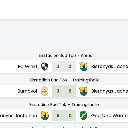
Eisstadion Bad Tölz - Arena
EC Winkl
3
3
Bieranyas Jach
Eisstadion Bad Tölz - Trainingshalle
Bumbvoi
3
6
Bieranyas Jach
Eisstadion Bad Tölz - Trainingshalle
ranyas Jachenau
5
0
Goaßara Wamb