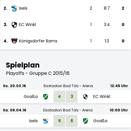
2.
Isels
2
8:7
2
3.
EC Winkl
1
3:4
0
4.
Königsdorfer Rams
1
1:3
0
Spielplan
Playoffs - Gruppe C 2015/16
So. 20.03.16
Eisstadion Bad Tölz - Arena
12:45 Uhr
Goaßa
4
3
EC Winkl
Sa. 09.04.16
Eisstadion Bad Tölz - Arena
10:00 Uhr
Isels
5
6
Goaßa