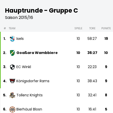
Hauptrunde - Gruppe C
Saison 2015/16
#
TEAM
SPIELE
TORE
PUNKTE
1.
Isels
10
58:27
19
2.
Goaßara Wambbiere
10
36:27
10
3.
EC Winkl
10
22:23
9
4.
Königsdorfer Rams
10
38:43
9
5.
Tollenz Knights
10
32:41
8
6.
Bierhäusl Blosn
10
16:41
5