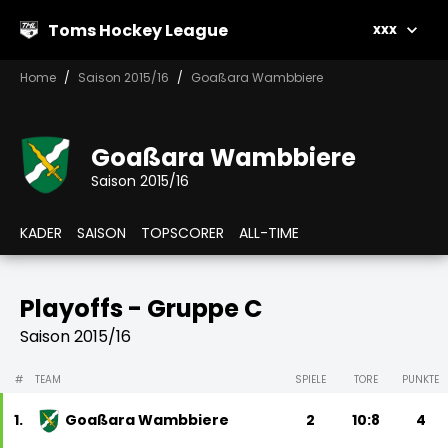
Toms Hockey League
xxx
Home
Saison 2015/16
Goaßara Wambbiere
Goaßara Wambbiere
Saison 2015/16
KADER
SAISON
TOPSCORER
ALL-TIME
Playoffs - Gruppe C
Saison 2015/16
#
TEAM
SPIELE
TORE
PUNKTE
1.
Goaßara Wambbiere
2
10:8
4