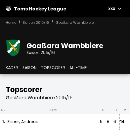
Toms Hockey League
xxx
Home
Saison 2015/16
Goaßara Wambbiere
Goaßara Wambbiere
Saison 2015/16
KADER
SAISON
TOPSCORER
ALL-TIME
Topscorer
Goaßara Wambbiere 2015/16
NR.
NAME
S
T
A
P
Elsner, Andreas
5
8
6
14
1.