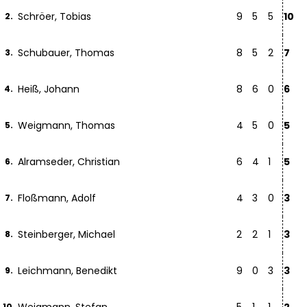
Schröer, Tobias
9
5
5
10
2.
Schubauer, Thomas
8
5
2
7
3.
Heiß, Johann
8
6
0
6
4.
Weigmann, Thomas
4
5
0
5
5.
Alramseder, Christian
6
4
1
5
6.
Floßmann, Adolf
4
3
0
3
7.
Steinberger, Michael
2
2
1
3
8.
Leichmann, Benedikt
9
0
3
3
9.
10.