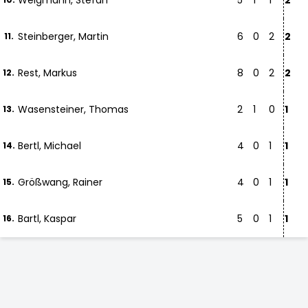
Weigmann, Stefan
5
1
1
2
Steinberger, Martin
6
0
2
2
11.
Rest, Markus
8
0
2
2
12.
Wasensteiner, Thomas
2
1
0
1
13.
Bertl, Michael
4
0
1
1
14.
Größwang, Rainer
4
0
1
1
15.
Bartl, Kaspar
5
0
1
1
16.