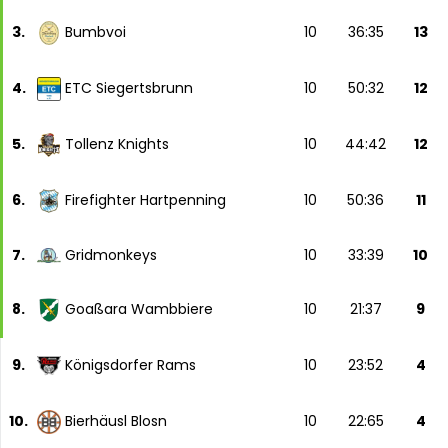
3.
Bumbvoi
10
36:35
13
4.
ETC Siegertsbrunn
10
50:32
12
5.
Tollenz Knights
10
44:42
12
6.
Firefighter Hartpenning
10
50:36
11
7.
Gridmonkeys
10
33:39
10
8.
Goaßara Wambbiere
10
21:37
9
9.
Königsdorfer Rams
10
23:52
4
10.
Bierhäusl Blosn
10
22:65
4