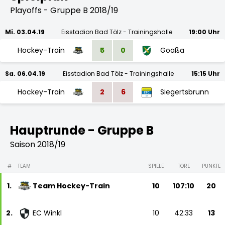
Playoffs - Gruppe B 2018/19
Mi. 03.04.19
Eisstadion Bad Tölz - Trainingshalle
19:00 Uhr
Hockey-Train
5
0
Goaßa
Sa. 06.04.19
Eisstadion Bad Tölz - Trainingshalle
15:15 Uhr
Hockey-Train
2
6
Siegertsbrunn
Hauptrunde - Gruppe B
Saison 2018/19
#
TEAM
SPIELE
TORE
PUNKTE
1.
Team Hockey-Train
10
107:10
20
2.
EC Winkl
10
42:33
13