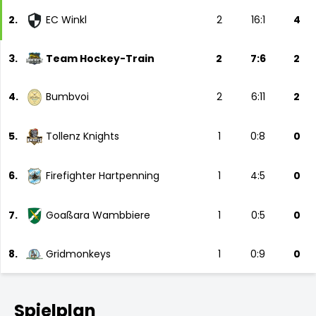
2.
EC Winkl
2
16:1
4
3.
Team Hockey-Train
2
7:6
2
4.
Bumbvoi
2
6:11
2
5.
Tollenz Knights
1
0:8
0
6.
Firefighter Hartpenning
1
4:5
0
7.
Goaßara Wambbiere
1
0:5
0
8.
Gridmonkeys
1
0:9
0
Spielplan