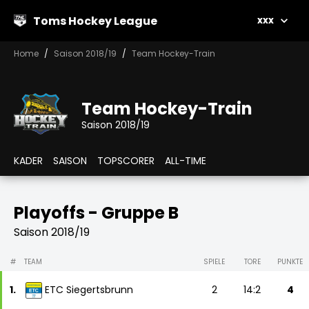
Toms Hockey League
xxx
Home
Saison 2018/19
Team Hockey-Train
Team Hockey-Train
Saison 2018/19
KADER
SAISON
TOPSCORER
ALL-TIME
Playoffs - Gruppe B
Saison 2018/19
#
TEAM
SPIELE
TORE
PUNKTE
1.
ETC Siegertsbrunn
2
14:2
4