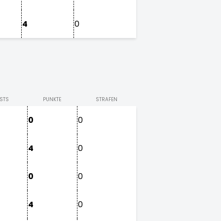
4
0
STS
PUNKTE
STRAFEN
0
0
4
0
0
0
4
0