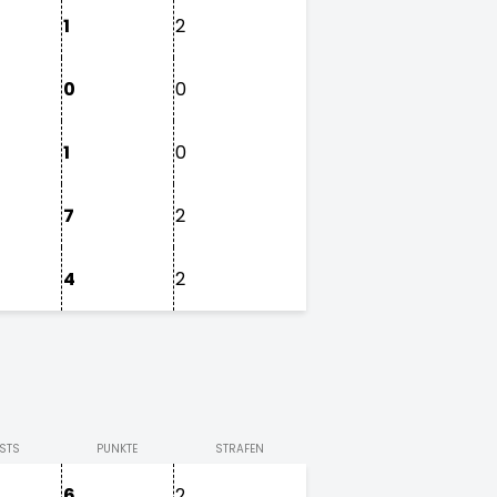
1
2
0
0
1
0
7
2
4
2
STS
PUNKTE
STRAFEN
6
2