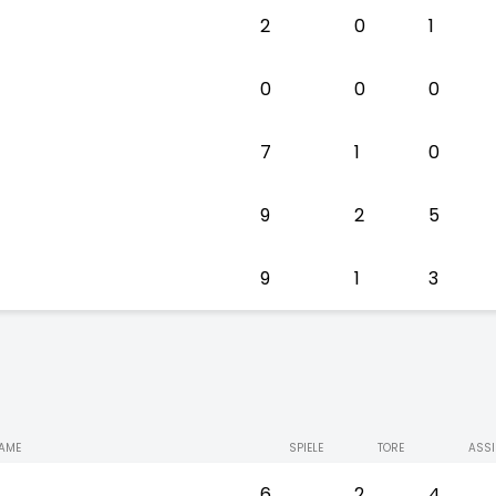
2
0
1
0
0
0
7
1
0
9
2
5
9
1
3
AME
SPIELE
TORE
ASSI
6
2
4