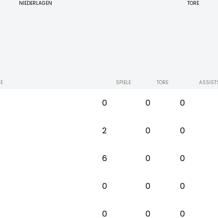
NIEDERLAGEN
TORE
E
SPIELE
TORE
ASSIST
0
0
0
2
0
0
6
0
0
0
0
0
0
0
0