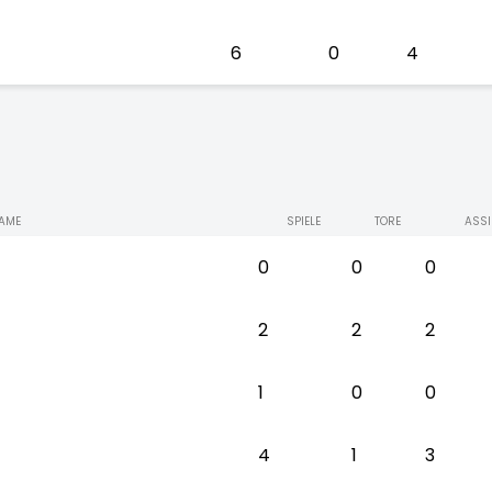
6
0
4
AME
SPIELE
TORE
ASSI
0
0
0
2
2
2
1
0
0
4
1
3