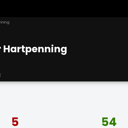
enning
r Hartpenning
E
5
54