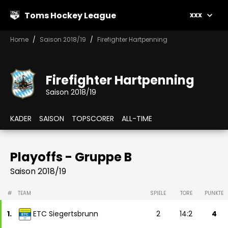
Toms Hockey League
xxx
Home
Saison 2018/19
Firefighter Hartpenning
Firefighter Hartpenning
Saison 2018/19
KADER
SAISON
TOPSCORER
ALL-TIME
Playoffs - Gruppe B
Saison 2018/19
#
TEAM
SPIELE
TORE
PUNKTE
1.
ETC Siegertsbrunn
2
14:2
4