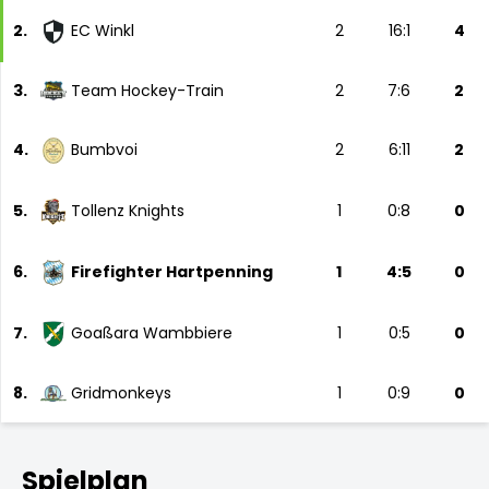
2.
EC Winkl
2
16:1
4
3.
Team Hockey-Train
2
7:6
2
4.
Bumbvoi
2
6:11
2
5.
Tollenz Knights
1
0:8
0
6.
Firefighter Hartpenning
1
4:5
0
7.
Goaßara Wambbiere
1
0:5
0
8.
Gridmonkeys
1
0:9
0
Spielplan