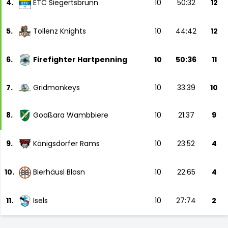
4.
ETC Siegertsbrunn
10
50:32
12
5.
Tollenz Knights
10
44:42
12
6.
Firefighter Hartpenning
10
50:36
11
7.
Gridmonkeys
10
33:39
10
8.
Goaßara Wambbiere
10
21:37
9
9.
Königsdorfer Rams
10
23:52
4
10.
Bierhäusl Blosn
10
22:65
4
11.
Isels
10
27:74
2