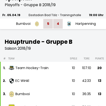
Playoffs - Gruppe B 2018/19
Fr. 05.04.19
Eisstadion Bad Tölz - Trainingshalle
19:00 Uhr
Bumbvoi
5
4
Hartpenning
Hauptrunde - Gruppe B
Saison 2018/19
#
TEAM
SPIELE
TORE
PUNKTE
1.
Team Hockey-Train
10
107:10
20
2.
EC Winkl
10
42:33
13
3.
Bumbvoi
10
36:35
13