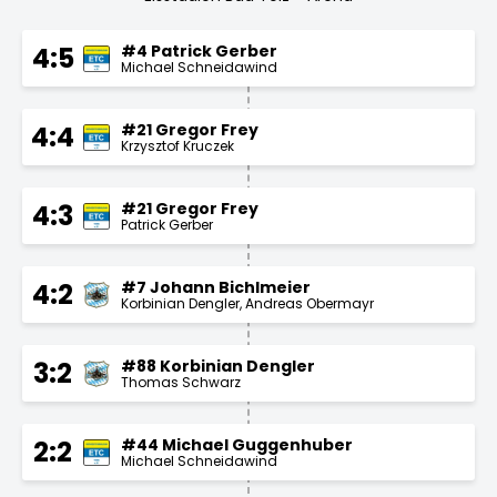
#4 Patrick Gerber
4:5
Michael Schneidawind
#21 Gregor Frey
4:4
Krzysztof Kruczek
#21 Gregor Frey
4:3
Patrick Gerber
#7 Johann Bichlmeier
4:2
Korbinian Dengler
Andreas Obermayr
#88 Korbinian Dengler
3:2
Thomas Schwarz
#44 Michael Guggenhuber
2:2
Michael Schneidawind