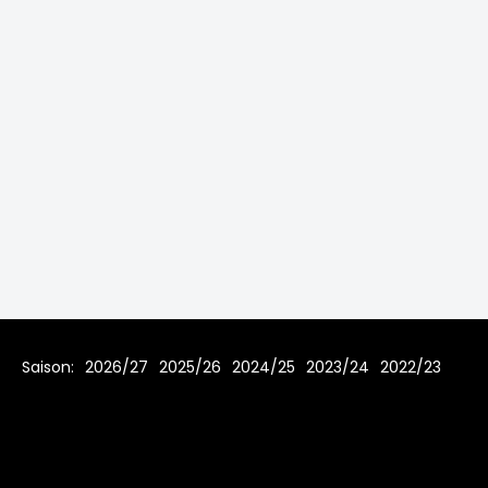
Saison:
2026/27
2025/26
2024/25
2023/24
2022/23
2021/22
2019/20
2018/19
2017/18
2016/17
2015/16
2014/15
2013/14
2012/13
2011/12
2010/11
2009/10
2008/09
2007/08