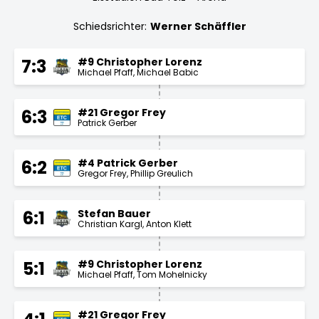
Schiedsrichter:
Werner Schäffler
#9 Christopher Lorenz
7:3
Michael Pfaff
Michael Babic
#21 Gregor Frey
6:3
Patrick Gerber
#4 Patrick Gerber
6:2
Gregor Frey
Phillip Greulich
Stefan Bauer
6:1
Christian Kargl
Anton Klett
#9 Christopher Lorenz
5:1
Michael Pfaff
Tom Mohelnicky
#21 Gregor Frey