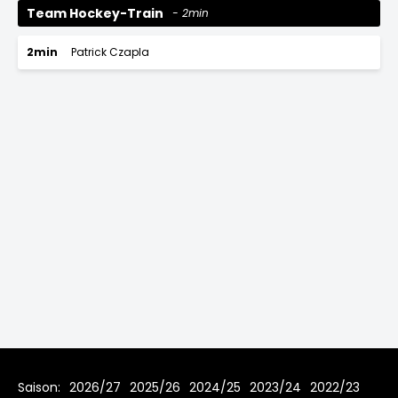
Team Hockey-Train
2min
2min
Patrick Czapla
Saison:
2026/27
2025/26
2024/25
2023/24
2022/23