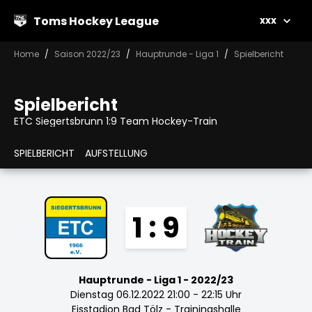
Toms Hockey League
xxx
Home
Saison 2022/23
Hauptrunde - Liga 1
Spielbericht
Spielbericht
ETC Siegertsbrunn 1:9 Team Hockey-Train
SPIELBERICHT
AUFSTELLUNG
1 : 9
Hauptrunde - Liga 1 - 2022/23
Dienstag 06.12.2022 21:00 - 22:15 Uhr
Eisstadion Bad Tölz - Trainingshalle