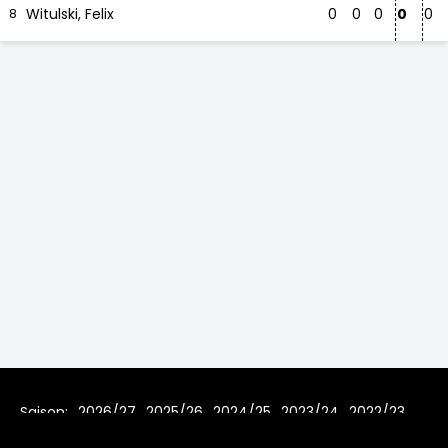
Witulski, Felix
0
0
0
0
0
8
Saison:
2026/27
2025/26
2024/25
2023/24
2022/23
2021/22
2019/20
2018/19
2017/18
2016/17