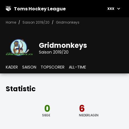
Toms Hockey League
xxx
Home
Saison 2019/20
Gridmonkeys
Gridmonkeys
Saison 2019/20
KADER
SAISON
TOPSCORER
ALL-TIME
Statistic
0
6
SIEGE
NIEDERLAGEN