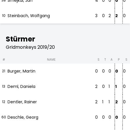
Smejkal, Jan
4
0
0
0
0
38
Steinbach, Wolfgang
3
0
2
2
0
10
Stürmer
Gridmonkeys 2019/20
#
NAME
S
T
A
P
S
Burger, Martin
0
0
0
0
0
21
Deml, Daniela
2
0
1
1
0
13
Dentler, Rainer
2
1
1
2
0
12
Deschle, Georg
0
0
0
0
0
60