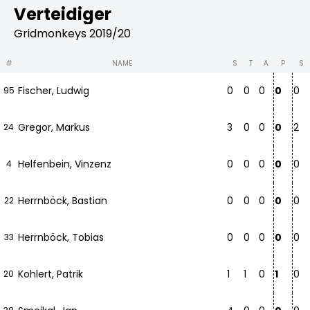
Verteidiger
Gridmonkeys 2019/20
#
NAME
S
T
A
P
S
Fischer, Ludwig
0
0
0
0
0
95
Gregor, Markus
3
0
0
0
2
24
Helfenbein, Vinzenz
0
0
0
0
0
4
Herrnböck, Bastian
0
0
0
0
0
22
Herrnböck, Tobias
0
0
0
0
0
33
Kohlert, Patrik
1
1
0
1
0
20