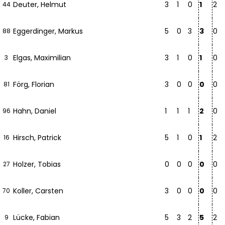
Deuter, Helmut
3
1
0
1
2
44
Eggerdinger, Markus
5
0
3
3
0
88
Elgas, Maximilian
3
1
0
1
0
3
Förg, Florian
3
0
0
0
0
81
Hahn, Daniel
1
1
1
2
0
96
Hirsch, Patrick
5
1
0
1
2
16
Holzer, Tobias
0
0
0
0
0
27
Koller, Carsten
3
0
0
0
0
70
Lücke, Fabian
5
3
2
5
2
9