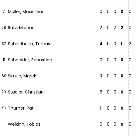
Müller, Maximilian
0
0
0
0
0
7
Rutz, Michael
2
0
2
2
0
28
Schindhelm, Tomas
4
1
0
1
2
37
Schneider, Sebastian
0
0
0
0
0
11
Simun, Marek
3
0
0
0
0
69
Stadler, Christian
6
0
0
0
0
79
Thurner, Pati
1
0
0
0
0
91
Weikinn, Tobias
0
0
0
0
0