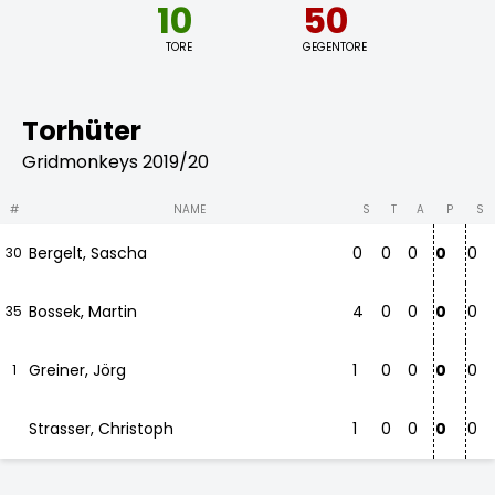
10
50
TORE
GEGENTORE
Torhüter
Gridmonkeys 2019/20
#
NAME
S
T
A
P
S
Bergelt, Sascha
0
0
0
0
0
30
Bossek, Martin
4
0
0
0
0
35
Greiner, Jörg
1
0
0
0
0
1
Strasser, Christoph
1
0
0
0
0