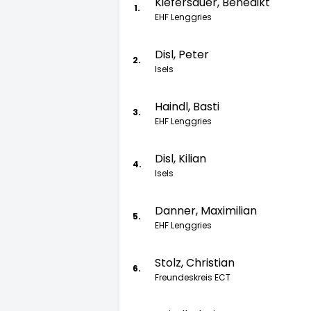
Kiefersauer, Benedikt
1.
EHF Lenggries
Disl, Peter
2.
Isels
Haindl, Basti
3.
EHF Lenggries
Disl, Kilian
4.
Isels
Danner, Maximilian
5.
EHF Lenggries
Stolz, Christian
6.
Freundeskreis ECT