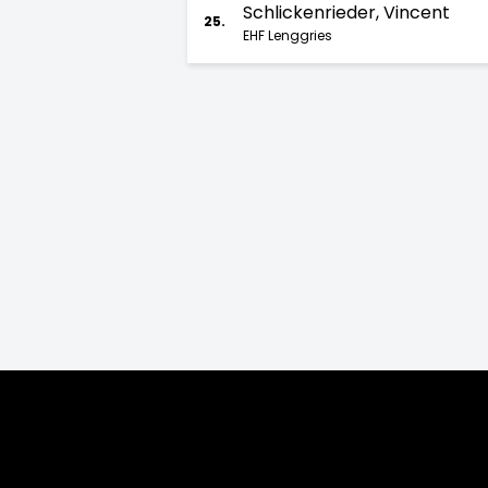
Schlickenrieder, Vincent
25.
EHF Lenggries
Saison:
2026/27
2025/26
2024/25
2
2010/11
2009/10
2008/09
200