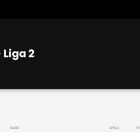
 Liga 2
NAME
SPIELE
TO