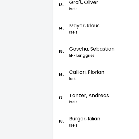
Groß, Oliver
13.
Isels
Mayer, Klaus
14.
Isels
Gascha, Sebastian
15.
EHF Lenggries
Calliari, Florian
16.
Isels
Tanzer, Andreas
17.
Isels
Burger, Kilian
18.
Isels