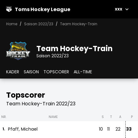
Toms Hockey League
xxx
Home
Saison 2022/23
Team Hockey-Train
Team Hockey-Train
Saison 2022/23
KADER
SAISON
TOPSCORER
ALL-TIME
Topscorer
Team Hockey-Train 2022/23
NR.
NAME
S
T
A
P
Pfaff, Michael
10
11
22
33
1.