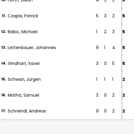
Höhn, Julian
4
3
5
8
Czapla, Patrick
5
3
2
5
11.
Babic, Michael
1
2
3
5
12.
Lettenbauer, Johannes
9
1
4
5
13.
Gindhart, Xaver
3
0
5
5
14.
Schwan, Jürgen
1
1
1
2
15.
Mathä, Samuel
3
0
2
2
16.
Schreindl, Andreas
9
0
2
2
17.