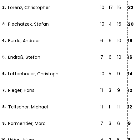
Lorenz, Christopher
10
17
15
32
2.
Piechatzek, Stefan
10
4
16
20
3.
Burda, Andreas
6
6
10
16
4.
Endraß, Stefan
7
6
10
16
5.
Lettenbauer, Christoph
10
5
9
14
6.
Rieger, Hans
11
3
9
12
7.
Teltscher, Michael
11
1
11
12
8.
Parmentier, Marc
7
3
6
9
9.
10.