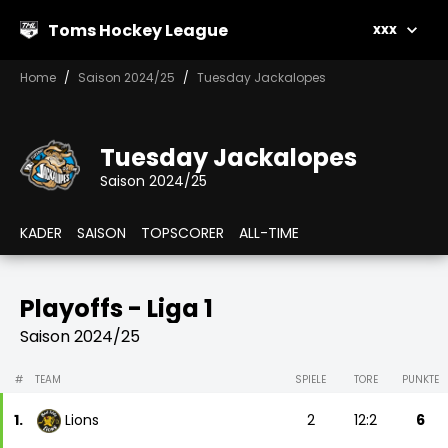
Toms Hockey League
xxx
Home
Saison 2024/25
Tuesday Jackalopes
Tuesday Jackalopes
Saison 2024/25
KADER
SAISON
TOPSCORER
ALL-TIME
Playoffs - Liga 1
Saison 2024/25
#
TEAM
SPIELE
TORE
PUNKTE
1.
Lions
2
12:2
6