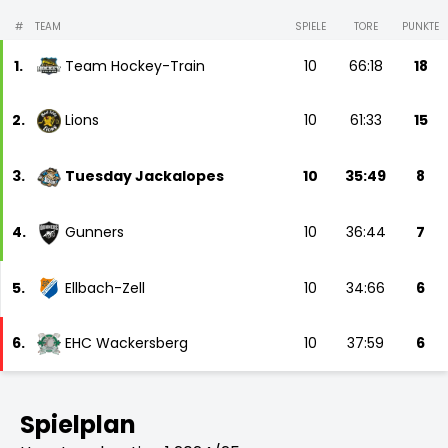
#
TEAM
SPIELE
TORE
PUNKTE
1.
Team Hockey-Train
10
66:18
18
2.
Lions
10
61:33
15
3.
Tuesday Jackalopes
10
35:49
8
4.
Gunners
10
36:44
7
5.
Ellbach-Zell
10
34:66
6
6.
EHC Wackersberg
10
37:59
6
Spielplan