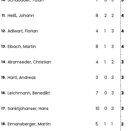
Schubauer, Tizian
7
0
5
5
Heiß, Johann
8
2
2
4
11.
Adlwart, Florian
4
1
3
4
12.
Eibach, Martin
8
1
3
4
13.
Alramseder, Christian
4
1
2
3
14.
Hartl, Andreas
3
0
3
3
15.
Leichmann, Benedikt
7
0
3
3
16.
Sanktjohanser, Hans
10
0
3
3
17.
Eimansberger, Martin
5
1
1
2
18.