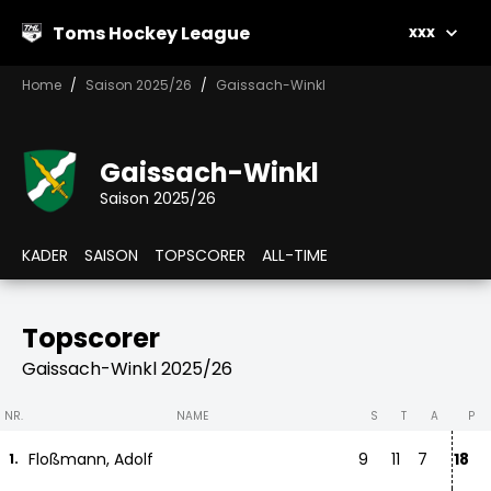
Toms Hockey League
xxx
Home
Saison 2025/26
Gaissach-Winkl
Gaissach-Winkl
Saison 2025/26
KADER
SAISON
TOPSCORER
ALL-TIME
Topscorer
Gaissach-Winkl 2025/26
NR.
NAME
S
T
A
P
Floßmann, Adolf
9
11
7
18
1.