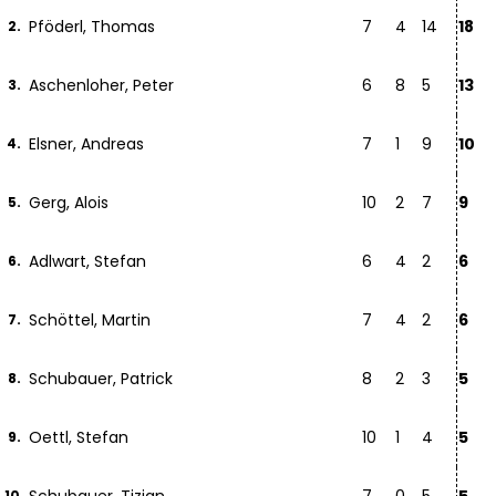
Pföderl, Thomas
7
4
14
18
2.
Aschenloher, Peter
6
8
5
13
3.
Elsner, Andreas
7
1
9
10
4.
Gerg, Alois
10
2
7
9
5.
Adlwart, Stefan
6
4
2
6
6.
Schöttel, Martin
7
4
2
6
7.
Schubauer, Patrick
8
2
3
5
8.
Oettl, Stefan
10
1
4
5
9.
10.