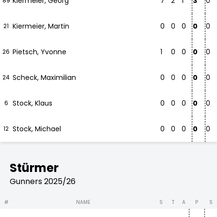
Kiermeier, Georg
7
2
1
3
0
89
Kiermeier, Martin
0
0
0
0
0
21
Pietsch, Yvonne
1
0
0
0
0
26
Scheck, Maximilian
0
0
0
0
0
24
Stock, Klaus
0
0
0
0
0
6
Stock, Michael
0
0
0
0
0
12
Stürmer
Gunners 2025/26
#
NAME
S
T
A
P
S