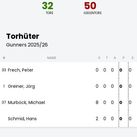
32
50
TORE
GEGENTORE
Torhüter
Gunners 2025/26
#
NAME
S
T
A
P
S
Frech, Peter
0
0
0
0
0
33
Greiner, Jörg
0
0
0
0
0
1
Murböck, Michael
8
0
0
0
0
37
Schmid, Hans
2
0
0
0
0