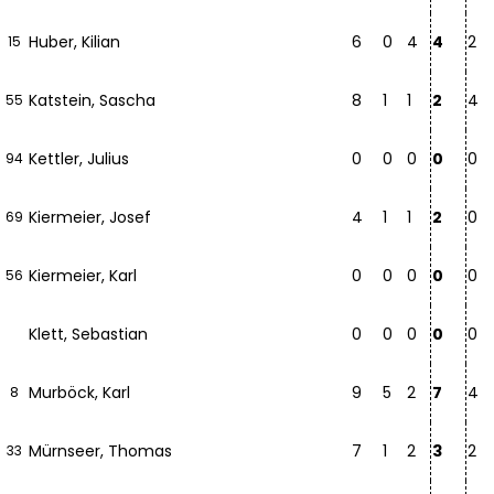
Huber, Kilian
6
0
4
4
2
15
Katstein, Sascha
8
1
1
2
4
55
Kettler, Julius
0
0
0
0
0
94
Kiermeier, Josef
4
1
1
2
0
69
Kiermeier, Karl
0
0
0
0
0
56
Klett, Sebastian
0
0
0
0
0
Murböck, Karl
9
5
2
7
4
8
Mürnseer, Thomas
7
1
2
3
2
33