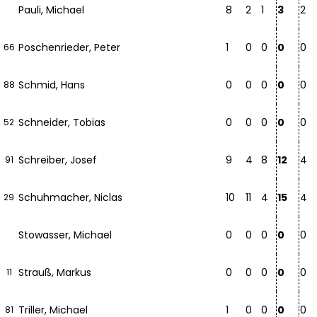
Pauli, Michael
8
2
1
3
2
Poschenrieder, Peter
1
0
0
0
0
66
Schmid, Hans
0
0
0
0
0
88
Schneider, Tobias
0
0
0
0
0
52
Schreiber, Josef
9
4
8
12
4
91
Schuhmacher, Niclas
10
11
4
15
4
29
Stowasser, Michael
0
0
0
0
0
Strauß, Markus
0
0
0
0
0
11
Triller, Michael
1
0
0
0
0
81