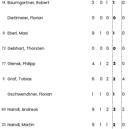
Baumgartner, Robert
3
0
1
1
0
14
Dietlmeier, Florian
0
0
0
0
0
Eberl, Maxi
9
1
0
1
0
9
Gebhart, Thorsten
0
0
0
0
0
72
Glensk, Philipp
4
1
2
3
0
77
Graf, Tobias
6
0
2
2
4
3
Gschwendtner, Florian
1
1
0
1
0
Haindl, Andreas
9
1
2
3
2
93
Haindl, Martin
9
1
1
2
0
23