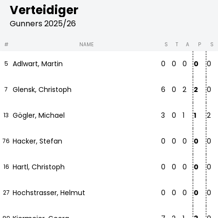
Verteidiger
Gunners 2025/26
#
NAME
S
T
A
P
S
Adlwart, Martin
0
0
0
0
0
5
Glensk, Christoph
6
0
2
2
0
7
Gögler, Michael
3
0
1
1
2
13
Hacker, Stefan
0
0
0
0
0
76
Hartl, Christoph
0
0
0
0
0
16
Hochstrasser, Helmut
0
0
0
0
0
27