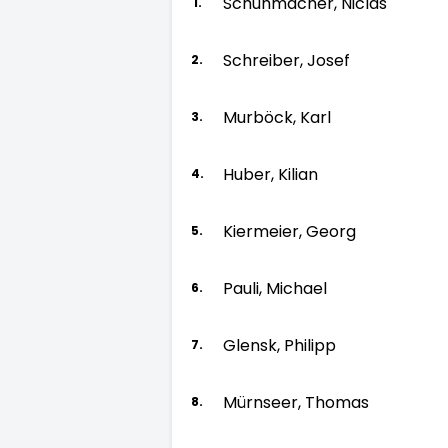
Schuhmacher, Niclas
1.
Schreiber, Josef
2.
Murböck, Karl
3.
Huber, Kilian
4.
Kiermeier, Georg
5.
Pauli, Michael
6.
Glensk, Philipp
7.
Mürnseer, Thomas
8.