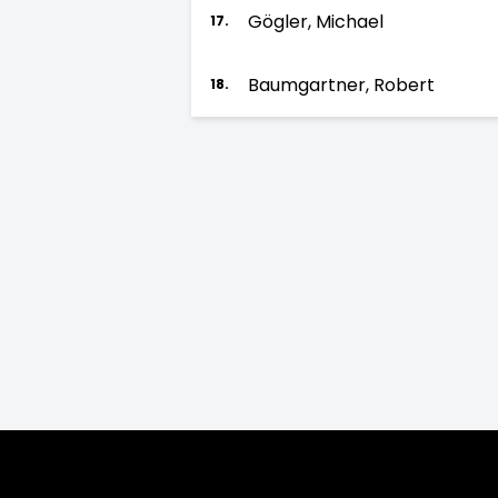
Gögler, Michael
17.
Baumgartner, Robert
18.
Saison:
2026/27
2025/26
2024/25
2