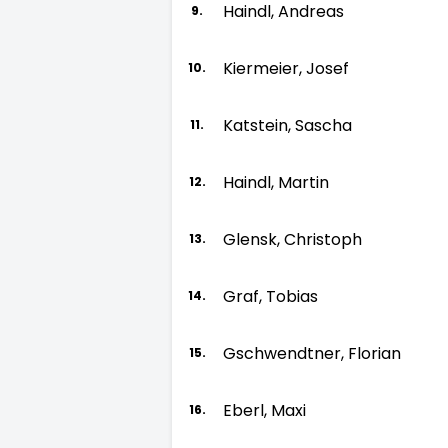
Haindl, Andreas
9.
Kiermeier, Josef
10.
Katstein, Sascha
11.
Haindl, Martin
12.
Glensk, Christoph
13.
Graf, Tobias
14.
Gschwendtner, Florian
15.
Eberl, Maxi
16.