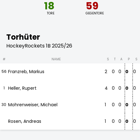
18
59
TORE
GEGENTORE
Torhüter
HockeyRockets 1B 2025/26
#
NAME
S
T
A
P
S
Franzreb, Markus
2
0
0
0
0
56
Heller, Rupert
4
0
0
0
0
1
Mohrenweiser, Michael
1
0
0
0
0
30
Rosen, Andreas
1
0
0
0
0