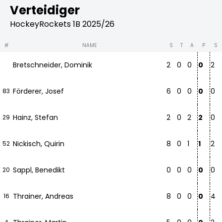
Verteidiger
HockeyRockets 1B 2025/26
#
NAME
S
T
A
P
S
Bretschneider, Dominik
2
0
0
0
2
Förderer, Josef
6
0
0
0
0
83
Hainz, Stefan
2
0
2
2
0
29
Nickisch, Quirin
8
0
1
1
2
52
Sappl, Benedikt
0
0
0
0
0
20
Thrainer, Andreas
8
0
0
0
4
16