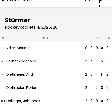
Thrainer, Martin
5
0
0
0
2
4
Stürmer
HockeyRockets 1B 2025/26
#
NAME
S
T
A
P
S
Adler, Marinus
0
0
0
0
0
10
Beilhack, Marinus
2
4
1
5
0
71
Dietlmeier, Andi
2
0
1
1
2
21
Dietlmeier, Florian
2
1
2
3
0
Dollinger, Johannes
2
0
0
0
0
84