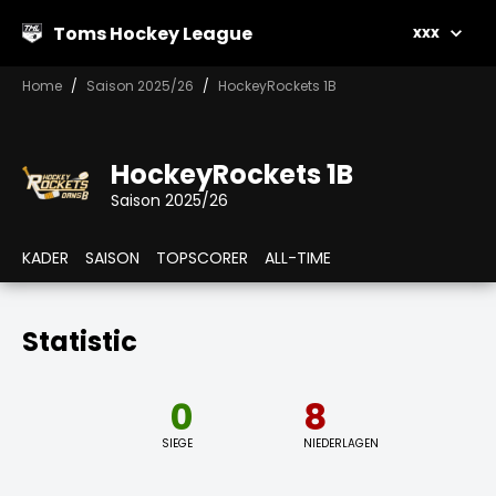
Toms Hockey League
xxx
Home
Saison 2025/26
HockeyRockets 1B
HockeyRockets 1B
Saison 2025/26
KADER
SAISON
TOPSCORER
ALL-TIME
Statistic
0
8
SIEGE
NIEDERLAGEN