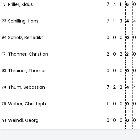
Priller, Klaus
7
4
1
5
0
13
Schilling, Hans
7
1
3
4
4
23
Scholz, Benedikt
0
0
0
0
0
94
Thanner, Christian
2
0
2
2
0
17
Thrainer, Thomas
0
0
0
0
0
93
Thum, Sebastian
7
2
2
4
4
24
Weber, Christoph
1
0
0
0
0
75
Weindl, Georg
0
0
0
0
0
91