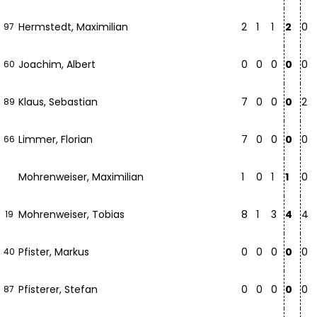
Hermstedt, Maximilian
2
1
1
2
0
97
Joachim, Albert
0
0
0
0
0
60
Klaus, Sebastian
7
0
0
0
2
89
Limmer, Florian
7
0
0
0
0
66
Mohrenweiser, Maximilian
1
0
1
1
0
Mohrenweiser, Tobias
8
1
3
4
4
19
Pfister, Markus
0
0
0
0
0
40
Pfisterer, Stefan
0
0
0
0
0
87