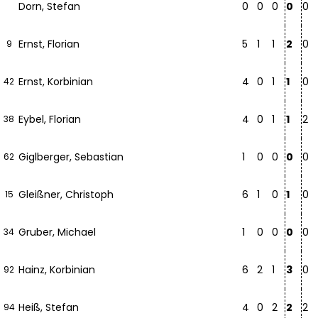
Dorn, Stefan
0
0
0
0
0
Ernst, Florian
5
1
1
2
0
9
Ernst, Korbinian
4
0
1
1
0
42
Eybel, Florian
4
0
1
1
2
38
Giglberger, Sebastian
1
0
0
0
0
62
Gleißner, Christoph
6
1
0
1
0
15
Gruber, Michael
1
0
0
0
0
34
Hainz, Korbinian
6
2
1
3
0
92
Heiß, Stefan
4
0
2
2
2
94