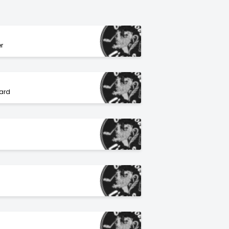
r
hard