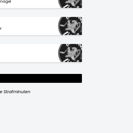
znagel
r
e Strafminuten