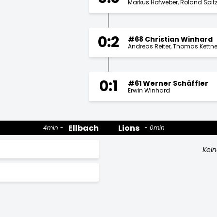
Markus Hofweber
Roland Spit
0:2
#68 Christian Winhard
Andreas Reiter
Thomas Kettne
0:1
#61 Werner Schäffler
Erwin Winhard
Ellbach
Lions
4min
0min
Kein