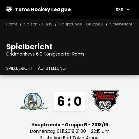
Toms Hockey League
xxx
Home
Saison 2018/19
Hauptrunde - Gruppe B
Spielbericht
Spielbericht
Gridmonkeys 6:0 Königsdorfer Rams
SPIELBERICHT
AUFSTELLUNG
6 : 0
Hauptrunde - Gruppe B - 2018/19
Donnerstag 01.11.2018 21:00 - 22:15 Uhr
Eisstadion Bad Tölz - Arena