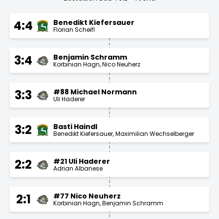
Benedikt Kiefersauer
4:4
Florian Scheifl
Benjamin Schramm
3:4
Korbinian Hagn
Nico Neuherz
#88 Michael Normann
3:3
Uli Haderer
Basti Haindl
3:2
Benedikt Kiefersauer
Maximilian Wechselberger
#21 Uli Haderer
2:2
Adrian Albanese
#77 Nico Neuherz
2:1
Korbinian Hagn
Benjamin Schramm