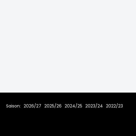
Saison:
2026/27
2025/26
2024/25
2023/24
2022/23
2021/22
2019/20
2018/19
2017/18
2016/17
2015/16
2014/15
2013/14
2012/13
2011/12
2010/11
2009/10
2008/09
2007/08