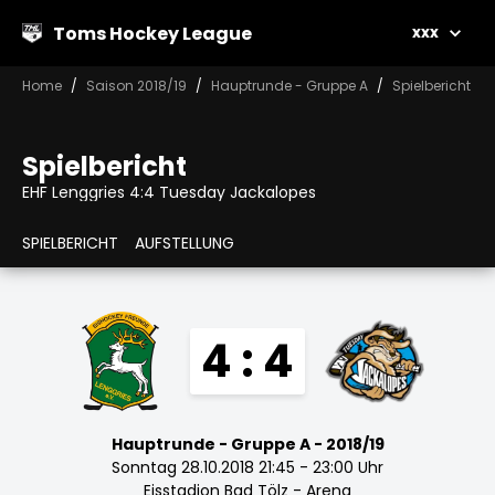
Toms Hockey League
xxx
Home
Saison 2018/19
Hauptrunde - Gruppe A
Spielbericht
Spielbericht
EHF Lenggries 4:4 Tuesday Jackalopes
SPIELBERICHT
AUFSTELLUNG
4 : 4
Hauptrunde - Gruppe A - 2018/19
Sonntag 28.10.2018 21:45 - 23:00 Uhr
Eisstadion Bad Tölz - Arena