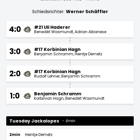
Schiedsrichter:
Werner Schäffler
#21 Uli Haderer
4:0
Benedikt Wasmundt
Adrian Albanese
#17 Korbinian Hagn
3:0
Benjamin Schramm
Heintje Demetz
#17 Korbinian Hagn
2:0
Rudolf Lehner
Benjamin Schramm
Benjamin Schramm
1:0
Korbinian Hagn
Benedikt Wasmundt
Tuesday Jackalopes
6min
2min
Heintje Demetz