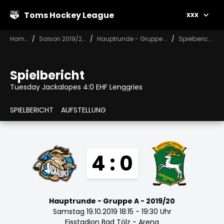
Toms Hockey League
xxx
Home
Saison 2019/20
Hauptrunde - Gruppe A
Spielbericht
Spielbericht
Tuesday Jackalopes 4:0 EHF Lenggries
SPIELBERICHT
AUFSTELLUNG
4 : 0
Hauptrunde - Gruppe A - 2019/20
Samstag 19.10.2019 18:15 - 19:30 Uhr
Eisstadion Bad Tölz - Arena