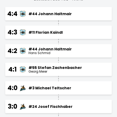
4:4
#44 Johann Haltmair
4:3
#11 Florian Kaindl
#44 Johann Haltmair
4:2
Hans Schmid
#55 Stefan Zachenbacher
4:1
Georg Meier
4:0
#3 Michael Teltscher
3:0
#24 Josef Fischhaber