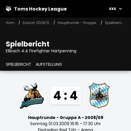
Toms Hockey League
xxx
Home
Saison 2008/09
Hauptrunde - Gruppe A
Spielbericht
Spielbericht
Ellbach 4:4 Firefighter Hartpenning
SPIELBERICHT
AUFSTELLUNG
4 : 4
Hauptrunde - Gruppe A - 2008/09
Sonntag 01.03.2009 16:15 - 17:30 Uhr
Eisstadion Bad Tölz - Arena