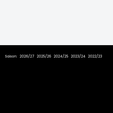
Saison:
2026/27
2025/26
2024/25
2023/24
2022/23
2021/22
2019/20
2018/19
2017/18
2016/17
2015/16
2014/15
2013/14
2012/13
2011/12
2010/11
2009/10
2008/09
2007/08
Home
Regeln
Impressum
Datenschutz
© 2006 - 2026 www.toms-hockey-league.de Alle Rechte
vorbehalten