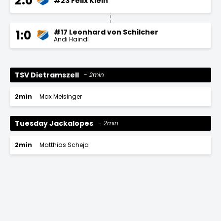
2:0
#23 Felix Klein
#17 Leonhard von Schilcher
1:0
Andi Haindl
TSV Dietramszell
2min
2min
Max Meisinger
Tuesday Jackalopes
2min
2min
Matthias Scheja