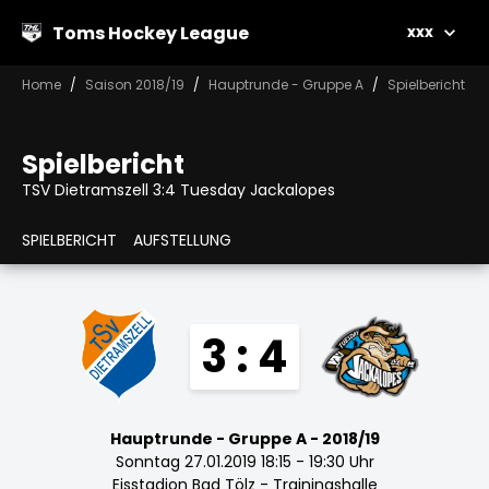
Toms Hockey League
xxx
Home
Saison 2018/19
Hauptrunde - Gruppe A
Spielbericht
Spielbericht
TSV Dietramszell 3:4 Tuesday Jackalopes
SPIELBERICHT
AUFSTELLUNG
3 : 4
Hauptrunde - Gruppe A - 2018/19
Sonntag 27.01.2019 18:15 - 19:30 Uhr
Eisstadion Bad Tölz - Trainingshalle