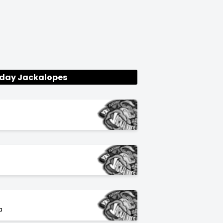
day Jackalopes
a