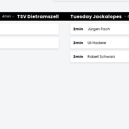
TSV Dietramszell
Tuesday Jackalopes
4min
2min
Jürgen Fisch
2min
Uli Haderer
2min
Robert Schwarz