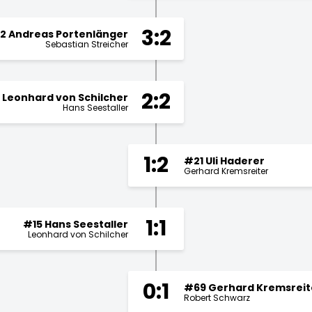
3:2
2 Andreas Portenlänger
Sebastian Streicher
2:2
 Leonhard von Schilcher
Hans Seestaller
1:2
#21 Uli Haderer
Gerhard Kremsreiter
1:1
#15 Hans Seestaller
Leonhard von Schilcher
0:1
#69 Gerhard Kremsreit
Robert Schwarz