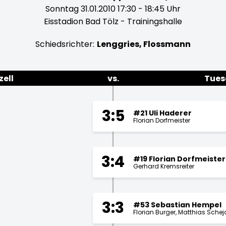
Sonntag 31.01.2010 17:30 - 18:45 Uhr
Eisstadion Bad Tölz - Trainingshalle
Schiedsrichter:
Lenggries, Flossmann
ell
vs.
Tues
3:5
#21 Uli Haderer
Florian Dorfmeister
3:4
#19 Florian Dorfmeister
Gerhard Kremsreiter
3:3
#53 Sebastian Hempel
Florian Burger
Matthias Schej