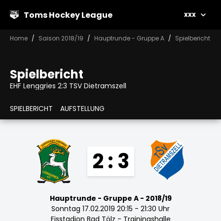
Toms Hockey League
xxx
Home
Saison 2018/19
Hauptrunde - Gruppe A
Spielbericht
Spielbericht
EHF Lenggries 2:3 TSV Dietramszell
SPIELBERICHT
AUFSTELLUNG
2 : 3
Hauptrunde - Gruppe A - 2018/19
Sonntag 17.02.2019 20:15 - 21:30 Uhr
Eisstadion Bad Tölz - Trainingshalle