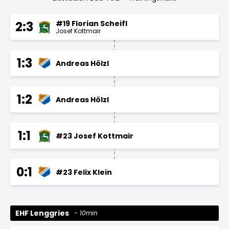
#19 Florian Scheifl
2:3
Josef Kottmair
1:3
Andreas Hölzl
1:2
Andreas Hölzl
1:1
#23 Josef Kottmair
0:1
#23 Felix Klein
EHF Lenggries
10min