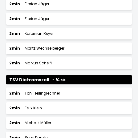
2min
Florian Jäger
2min
Florian Jäger
2min
Korbinian Reyer
2min
Moritz Wechselberger
2min
Markus Scheifl
TSV Dietramszell
10min
2min
Toni Heilinglechner
2min
Felix Klein
2min
Michael Müller
2min
Sepp Kanzler