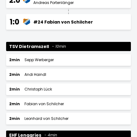
2:0
Andreas Portenlänger
1:0
#24 Fabian von Schilcher
TSV Dietramszell
10min
2min
Sepp Werberger
2min
Andi Haindl
2min
Christoph Lück
2min
Fabian von Schilcher
2min
Leonhard von Schilcher
EHF Lenggries
4min