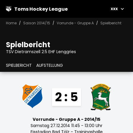
Toms Hockey League
xxx
Home
Saison 2014/15
Vorrunde - Gruppe A
Spielbericht
Spielbericht
TSV Dietramszell 2:5 EHF Lenggries
SPIELBERICHT
AUFSTELLUNG
2 : 5
Vorrunde - Gruppe A - 2014/15
Samstag 27.12.2014 11:45 - 13:00 Uhr
Eisstadion Bad Tölz - Trainingshalle