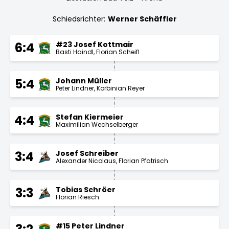
Schiedsrichter:
Werner Schäffler
#23 Josef Kottmair
6:4
Basti Haindl
Florian Scheifl
Johann Müller
5:4
Peter Lindner
Korbinian Reyer
Stefan Kiermeier
4:4
Maximilian Wechselberger
Josef Schreiber
3:4
Alexander Nicolaus
Florian Pfatrisch
Tobias Schröer
3:3
Florian Riesch
#15 Peter Lindner