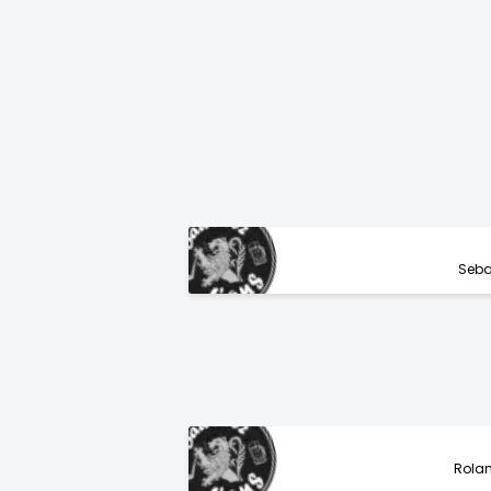
Seba
Rolan