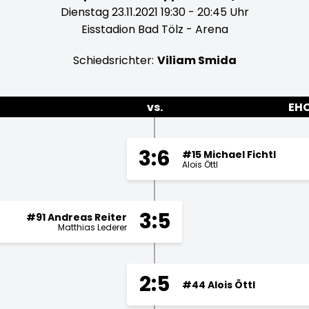
Dienstag 23.11.2021 19:30 - 20:45 Uhr
Eisstadion Bad Tölz - Arena
Schiedsrichter:
Viliam Smida
vs.
EH
3:6
#15 Michael Fichtl
Alois Öttl
3:5
#91 Andreas Reiter
Matthias Lederer
2:5
#44 Alois Öttl