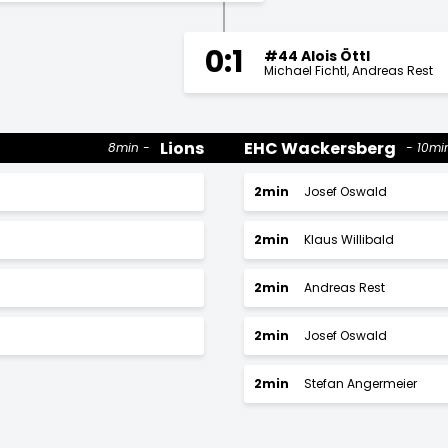
0:1
#44 Alois Öttl
Michael Fichtl
Andreas Rest
Lions
EHC Wackersberg
8min
10mi
2min
Josef Oswald
2min
Klaus Willibald
2min
Andreas Rest
2min
Josef Oswald
2min
Stefan Angermeier