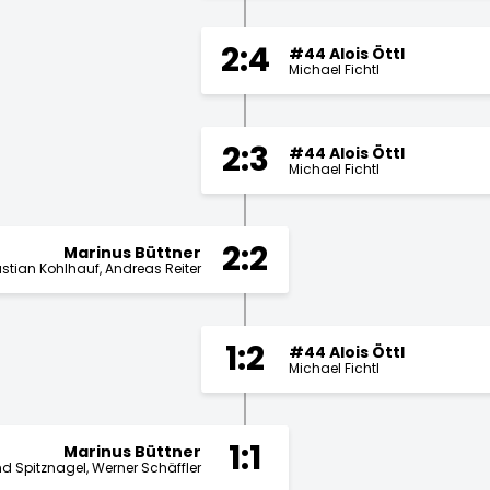
2:4
#44 Alois Öttl
Michael Fichtl
2:3
#44 Alois Öttl
Michael Fichtl
2:2
Marinus Büttner
stian Kohlhauf
Andreas Reiter
1:2
#44 Alois Öttl
Michael Fichtl
1:1
Marinus Büttner
d Spitznagel
Werner Schäffler