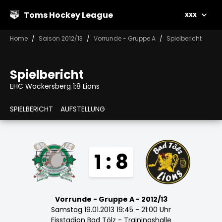
Toms Hockey League
xxx
Home
Saison 2012/13
Vorrunde - Gruppe A
Spielbericht
Spielbericht
EHC Wackersberg 1:8 Lions
SPIELBERICHT
AUFSTELLUNG
1 : 8
Vorrunde - Gruppe A - 2012/13
Samstag 19.01.2013 19:45 - 21:00 Uhr
Eisstadion Bad Tölz - Trainingshalle