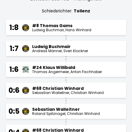
Schiedsrichter:
Tollenz
#8 Thomas Gams
1:8
Ludwig Buchmair
Hans Winhard
Ludwig Buchmair
1:7
Andreas Männer
Sven Klockner
#24 Klaus Willibald
1:6
Thomas Angermeier
Anton Fischhaber
#68 Christian Winhard
0:6
Sebastian Walleitner
Christian Winhard
Sebastian Walleitner
0:5
Roland Spitznagel
Christian Winhard
#68 Christian Winhard