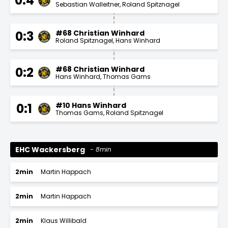
0:4
Sebastian Walleitner
Roland Spitznagel
#68 Christian Winhard
0:3
Roland Spitznagel
Hans Winhard
#68 Christian Winhard
0:2
Hans Winhard
Thomas Gams
#10 Hans Winhard
0:1
Thomas Gams
Roland Spitznagel
EHC Wackersberg
8min
2min
Martin Happach
2min
Martin Happach
2min
Klaus Willibald