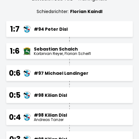
Schiedsrichter:
Florian Kaindl
1:7
#94 Peter Disl
Sebastian Schalch
1:6
Korbinian Reyer
Florian Scheifl
0:6
#97 Michael Landinger
0:5
#98 Kilian Disl
#98 Kilian Disl
0:4
Andreas Tanzer