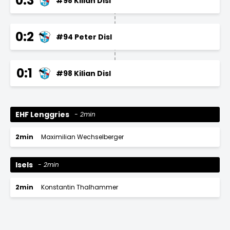
0:3
#98 Kilian Disl
0:2
#94 Peter Disl
0:1
#98 Kilian Disl
EHF Lenggries
2min
2min
Maximilian Wechselberger
Isels
2min
2min
Konstantin Thalhammer