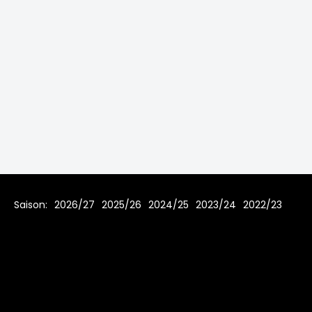
Saison:
2026/27
2025/26
2024/25
2023/24
2022/23
2021/22
2019/20
2018/19
2017/18
2016/17
2015/16
2014/15
2013/14
2012/13
2011/12
2010/11
2009/10
2008/09
2007/08
Home
Regeln
Impressum
Datenschutz