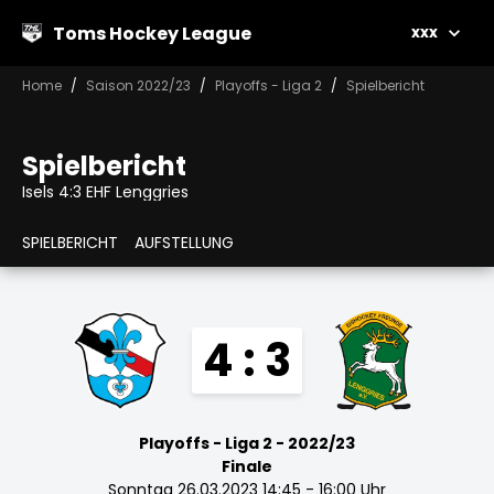
Toms Hockey League
xxx
Home
Saison 2022/23
Playoffs - Liga 2
Spielbericht
Spielbericht
Isels 4:3 EHF Lenggries
SPIELBERICHT
AUFSTELLUNG
4 : 3
Playoffs - Liga 2 - 2022/23
Finale
Sonntag 26.03.2023 14:45 - 16:00 Uhr