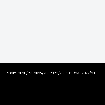
Saison:
2026/27
2025/26
2024/25
2023/24
2022/23
2021/22
2019/20
2018/19
2017/18
2016/17
2015/16
2014/15
2013/14
2012/13
2011/12
2010/11
2009/10
2008/09
2007/08
Home
Regeln
Impressum
Datenschutz