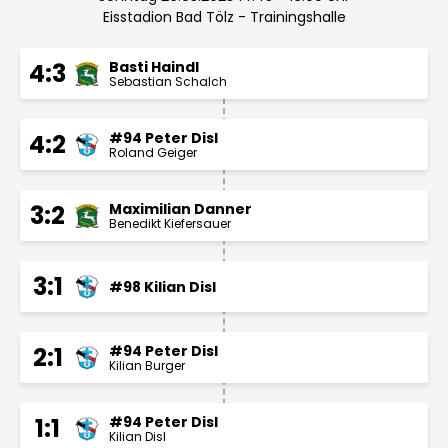
Eisstadion Bad Tölz - Trainingshalle
Basti Haindl
4:3
Sebastian Schalch
#94 Peter Disl
4:2
Roland Geiger
Maximilian Danner
3:2
Benedikt Kiefersauer
3:1
#98 Kilian Disl
#94 Peter Disl
2:1
Kilian Burger
#94 Peter Disl
1:1
Kilian Disl